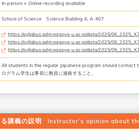
In-person + Online recording available
School of Science Science Building A, A-407
https://syllabus.adm.nagoya-u.ac.jp/data/2025/06_2025_
https://syllabus.adm.nagoya-u.ac.jp/data/2025/08_2025_
https://syllabus.adm.nagoya-u.ac.jp/data/2025/09_2025_
All students in the regular Japanese program should conta
ログラム学生は事前に教員に連絡すること。
よる講義の説明
Instructor’s opinion about t