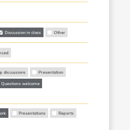
Discussion in class
Other
nced
p discussions
Presentation
Questions welcome
ork
Presentations
Reports