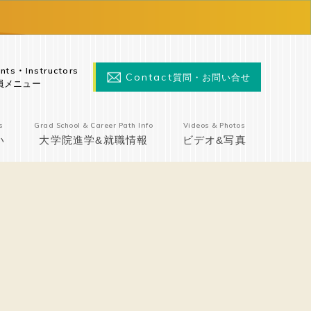
nts・Instructors
Contact
質問・お問い合せ
員メニュー
s
Grad School & Career Path Info
Videos & Photos
い
大学院進学&就職情報
ビデオ&写真