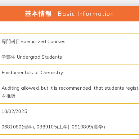
基本情報
Basic Information
専門科目Specialized Courses
学部生 Undergrad Students
Fundamentals of Chemistry
Auditing allowed, but it is recommended that students
を推奨
10/02/2025
0681080(理学), 0889105(工学), 0910809(農学）