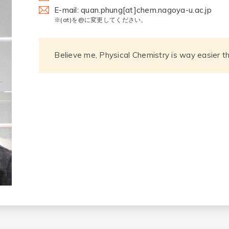
E-mail: quan.phung[at]chem.nagoya-u.ac.jp
※(at)を@に変更してください。
Believe me, Physical Chemistry is way easier t