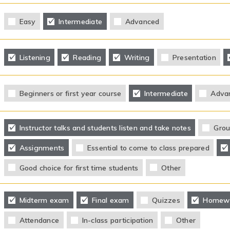
Easy
Intermediate
Advanced
Listening
Reading
Writing
Presentation
Beginners or first year course
Intermediate
Adva
Instructor talks and students listen and take notes
Grou
Assignments
Essential to come to class prepared
Good choice for first time students
Other
Midterm exam
Final exam
Quizzes
Homew
Attendance
In-class participation
Other