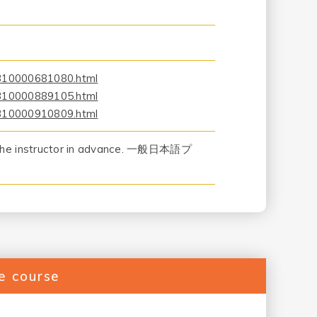
X310000681080.html
X310000889105.html
X310000910809.html
ct the instructor in advance. 一般日本語プ
he course