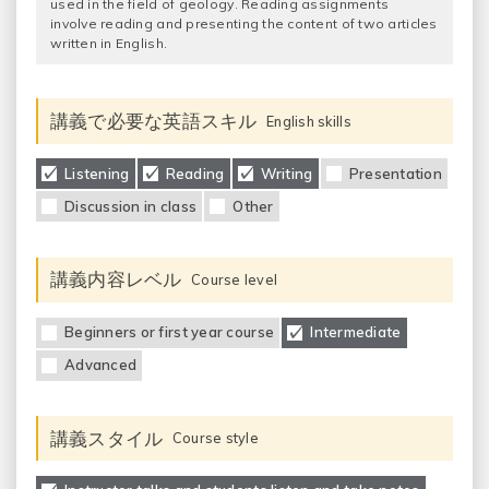
used in the field of geology. Reading assignments
involve reading and presenting the content of two articles
written in English.
講義で必要な英語スキル
English skills
Listening
Reading
Writing
Presentation
Discussion in class
Other
講義内容レベル
Course level
Beginners or first year course
Intermediate
Advanced
講義スタイル
Course style