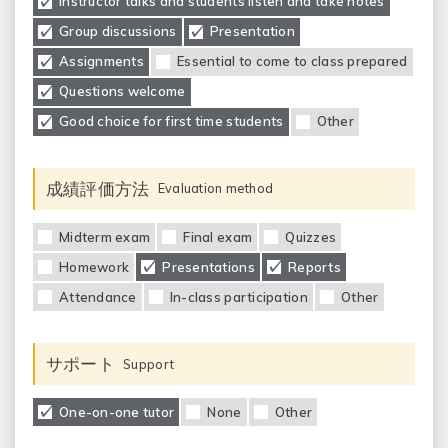
Instructor talks and students listen and take notes
Group discussions
Presentation
Assignments
Essential to come to class prepared
Questions welcome
Good choice for first time students
Other
成績評価方法
Evaluation method
Midterm exam
Final exam
Quizzes
Homework
Presentations
Reports
Attendance
In-class participation
Other
サポート
Support
One-on-one tutor
None
Other