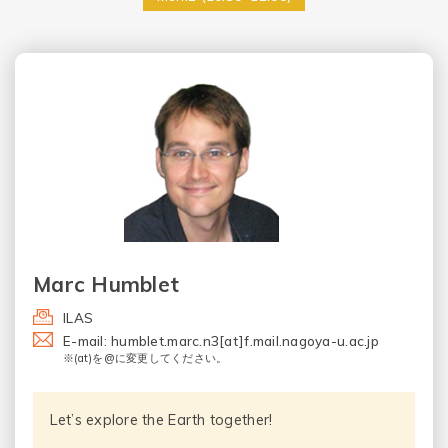
Marc Humblet
ILAS
E-mail: humblet.marc.n3[at]f.mail.nagoya-u.ac.jp
※(at)を@に変更してください。
Let’s explore the Earth together!