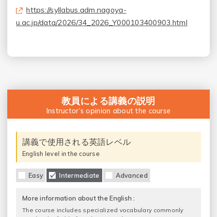
https://syllabus.adm.nagoya-
u.ac.jp/data/2026/34_2026_Y000103400903.html
教員による講義の説明
Instructor’s opinion about the course
講義で使用される英語レベル
English level in the course
Easy
Intermediate
Advanced
More information about the English :
The course includes specialized vocabulary commonly