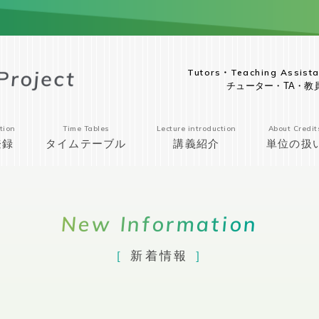
Tutors・Teaching Assista
チューター・TA・教
tion
Time Tables
Lecture introduction
About Credit
登録
タイムテーブル
講義紹介
単位の扱
New Information
新着情報