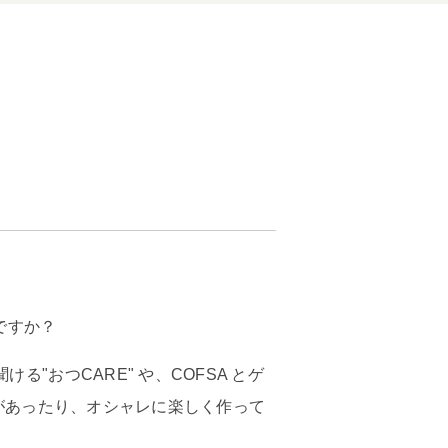
ですか？
"おつCARE" や、COFSA とゲ
い企画があったり、オシャレに楽しく作って