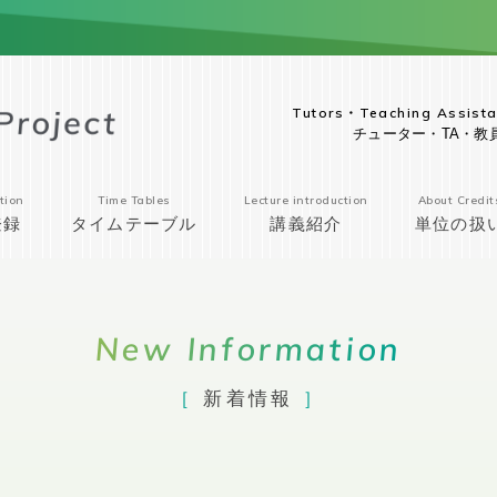
Tutors・Teaching Assista
チューター・TA・教
tion
Time Tables
Lecture introduction
About Credit
登録
タイムテーブル
講義紹介
単位の扱
New Information
新着情報