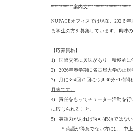
************案内文***********************
NUPACE
オフィスでは現在、
202６
年
る学生の方を募集しています。
興味
【応募資格】
1)
国際交流に興味があり、積極的に
2) 2026
年春学期に名古屋大学の正規
3)
月に
3~4
回
(1
回につき
30
分
~1
時間
月末です。
4)
責任をもってチューター活動を行
に応じられること。
5)
英語力があれば尚可
(
必須ではない
＊英語が得意でない方には、中上