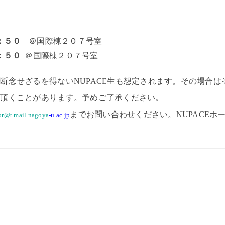
：５０
＠国際棟２０７号室
：５０
＠国際棟２０７号室
断念せざるを得ないNUPACE生も想定されます。
その場合は
て頂くことがあります。予めご了承ください。
までお問い合わせください。NUPACE
or@t.mail.nagoya
-u.ac.jp