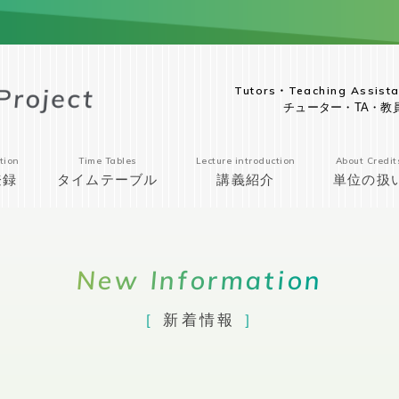
Tutors・Teaching Assista
チューター・TA・教
tion
Time Tables
Lecture introduction
About Credit
登録
タイムテーブル
講義紹介
単位の扱
New Information
新着情報