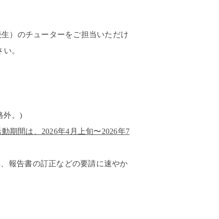
続生
）のチューターをご担当いただけ
さい。
格外。
)
活動期間は、2026年4月上旬〜2026年7
た、報告書の訂正などの要請に速やか