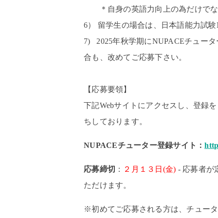
＊自身の英語力向上の為だけでなく
6） 留学生の場合は、日本語能力試験
7) 2025年秋学期にNUPACEチ
合も、改めてご応募下さい。
【応募要領】
下記
Web
サイトにアクセスし、登録を
ちしております。
NUPACE
チューター登録サイト：
htt
応募締切
：
２月１３日
(金
)
-
応募者が
ただけます。
※初めてご応募される方は、チュー