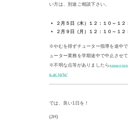
い方は、別途ご相談下さい。
２
月５日（木）１２：１０～１２
２
月９日（月）１２：１０～１２
※
やむを得ずチューター指導を途中で
ューター業務を学期途中で中止させ
※不明な点等がありましたら
nupace-tut
u.ac.jp/ja/
では、良い1日を！
(JH)