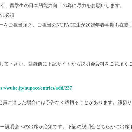
、留学生の日本語能力向上の為に尽力をお願いします。
N1必須
ューターをご担当頂き、ご担当のNUPACE生が2026年春学期も
して下さい。
登録前に下記サイトから説明会資料をご覧頂く
ps://wuke.jp/nupace/entries/add/237
定員に達した場合には予告なく締切ることがあります。
締切り
ター説明会への出席が必須です。下記の説明会どちらかに出席