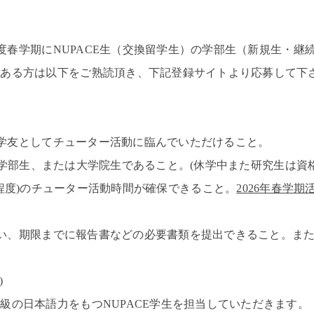
度春学期に
NUPACE
生（交換留学生）の学部生
（新規生・継
のある方は以下をご熟読頂き、下記登録サイトより応募して下
学友としてチューター活動に臨んでいただけること。
学部生、または大学院生であること。
(
休学中また研究生は資
程度
)
のチューター活動時間が確保できること。
2026年春学期
い、期限までに報告書などの必要書類を提出できること。ま
)
級の日本語力をもつ
NUPACE
学生を担当していただきます。