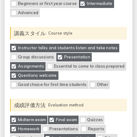
Beginners or first year course
Intermediate
Advanced
講義スタイル
Course style
Instructor talks and students listen and take notes
Group discussions
Presentation
Assignments
Essential to come to class prepared
Questions welcome
Good choice for first time students
Other
成績評価方法
Evaluation method
Midterm exam
Final exam
Quizzes
Homework
Presentations
Reports