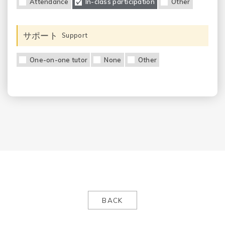
Attendance
In-class participation
Other
サポート
Support
One-on-one tutor
None
Other
BACK