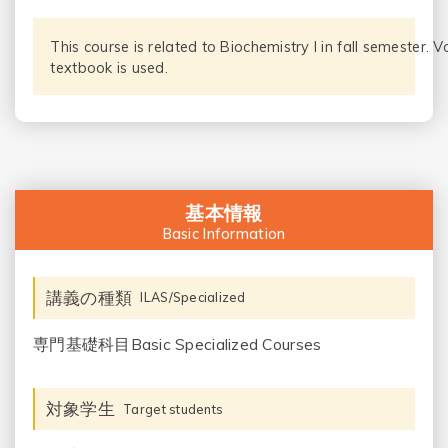
This course is related to Biochemistry I in fall semester. V
textbook is used.
基本情報
Basic Information
講義の種類
ILAS/Specialized
専門基礎科目Basic Specialized Courses
対象学生
Target students