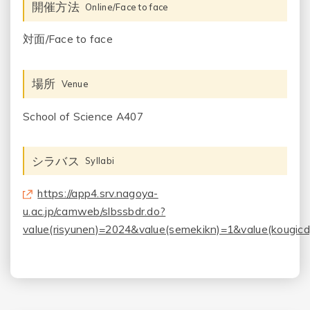
開催方法
Online/Face to face
対面/Face to face
場所
Venue
School of Science A407
シラバス
Syllabi
https://app4.srv.nagoya-
u.ac.jp/camweb/slbssbdr.do?
value(risyunen)=2024&value(semekikn)=1&value(kougic