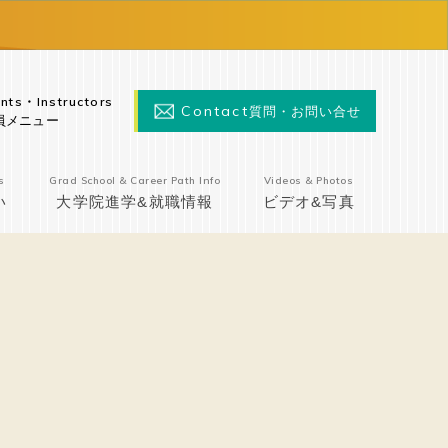
nts・Instructors
Contact
質問・お問い合せ
員メニュー
s
Grad School & Career Path Info
Videos & Photos
い
大学院進学&就職情報
ビデオ&写真