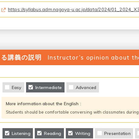
https://syllabus.adm.nagoya-u.ac.jp/data/2024/01_2024_
よる講義の説明
Instructor’s opinion about t
Easy
Intermediate
Advanced
More information about the English :
Students should be comfortable conversing with classmates during
Listening
Reading
Writing
Presentation