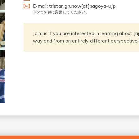
E-mail: tristan.grunow[at]nagoya-u.jp
※(at)を@に変更してください。
Join us if you are interested in learning about 
way and from an entirely different perspective!