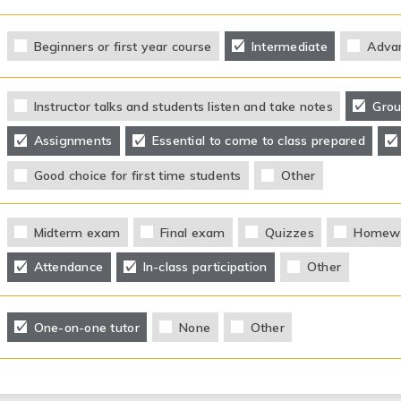
Beginners or first year course
Intermediate
Adva
Instructor talks and students listen and take notes
Grou
Assignments
Essential to come to class prepared
Good choice for first time students
Other
Midterm exam
Final exam
Quizzes
Homew
Attendance
In-class participation
Other
One-on-one tutor
None
Other