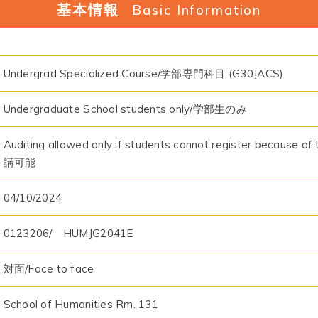
基本情報
Basic Information
Undergrad Specialized Course/学部専門科目 (G30JACS)
Undergraduate School students only/学部生のみ
Auditing allowed only if students cannot register be
講可能
04/10/2024
0123206/ HUMJG2041E
対面/Face to face
School of Humanities Rm. 131