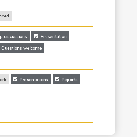
nced
p discussions
Presentation
Questions welcome
ork
Presentations
Reports