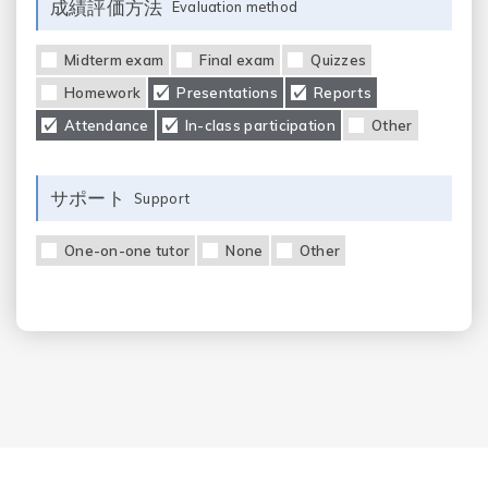
成績評価方法
Evaluation method
Midterm exam
Final exam
Quizzes
Homework
Presentations
Reports
Attendance
In-class participation
Other
サポート
Support
One-on-one tutor
None
Other