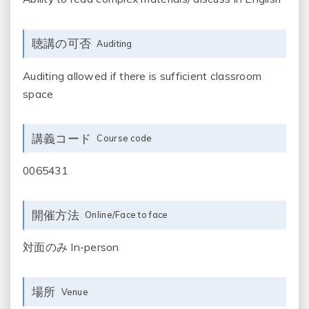
聴講の可否
Auditing
Auditing allowed if there is sufficient classroom
space
講義コード
Course code
0065431
開催方法
Online/Face to face
対面のみ In-person
場所
Venue