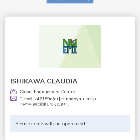
ISHIKAWA CLAUDIA
Global Engagement Centre
E-mail: k46189a[at]cc.nagoya-u.ac.jp
※(at)を@に変更してください。
Please come with an open mind.