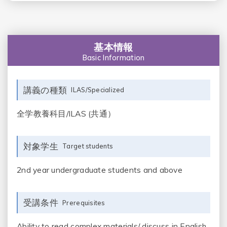
基本情報
Basic Information
講義の種類
ILAS/Specialized
全学教養科目/ILAS (共通）
対象学生
Target students
2nd year undergraduate students and above
受講条件
Prerequisites
Ability to read complex materials/ discuss in English