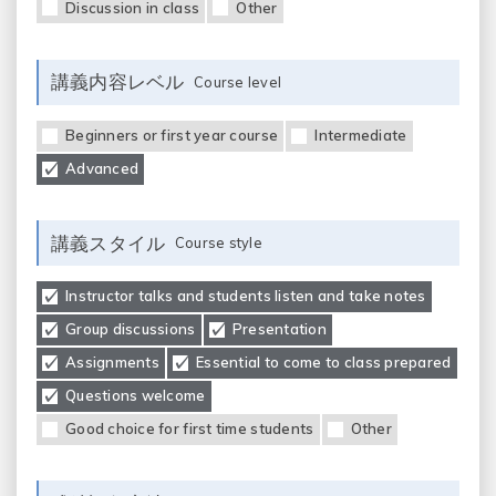
Discussion in class
Other
講義内容レベル
Course level
Beginners or first year course
Intermediate
Advanced
講義スタイル
Course style
Instructor talks and students listen and take notes
Group discussions
Presentation
Assignments
Essential to come to class prepared
Questions welcome
Good choice for first time students
Other