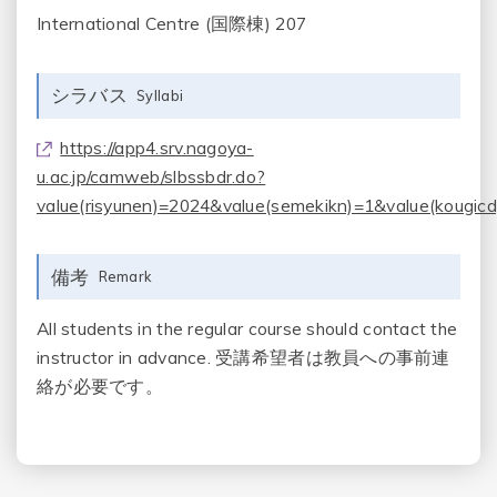
International Centre (国際棟) 207
シラバス
Syllabi
https://app4.srv.nagoya-
u.ac.jp/camweb/slbssbdr.do?
value(risyunen)=2024&value(semekikn)=1&value(kougic
備考
Remark
All students in the regular course should contact the
instructor in advance. 受講希望者は教員への事前連
絡が必要です。