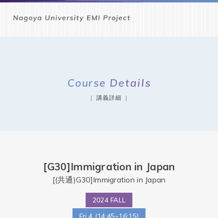
Course Details
講義詳細
[G30]Immigration in Japan
[(共通)G30]Immigration in Japan
2024 FALL
Fri.4 (14:45~16:15)