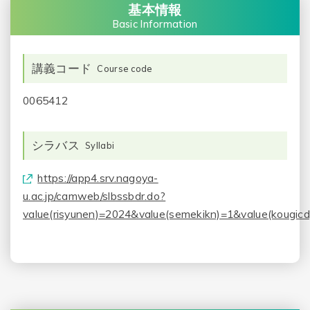
基本情報
Basic Information
講義コード
Course code
0065412
シラバス
Syllabi
https://app4.srv.nagoya-
u.ac.jp/camweb/slbssbdr.do?
value(risyunen)=2024&value(semekikn)=1&value(kougic