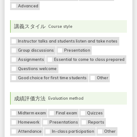
Advanced
講義スタイル
Course style
Instructor talks and students listen and take notes
Group discussions
Presentation
Assignments
Essential to come to class prepared
Questions welcome
Good choice for first time students
Other
成績評価方法
Evaluation method
Midterm exam
Final exam
Quizzes
Homework
Presentations
Reports
Attendance
In-class participation
Other