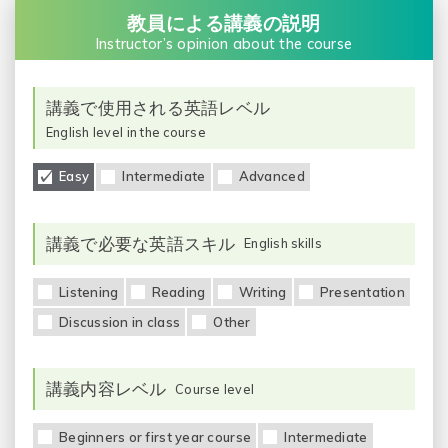
教員による講義の説明
Instructor’s opinion about the course
講義で使用される英語レベル
English level in the course
Easy
Intermediate
Advanced
講義で必要な英語スキル
English skills
Listening
Reading
Writing
Presentation
Discussion in class
Other
講義内容レベル
Course level
Beginners or first year course
Intermediate