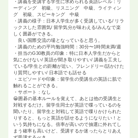
・講義を受講する学生に求められる英語レベル：リ
ーディング 初級、リスニング 中級、ライティン
グ 初級、スピーキング 中級
・講義の様子：日本人学生が多く受講している/ リラ
ックスした雰囲気/ 留学気分が味わえる/みんなで楽
しく囲碁ができる。
良い国際交流の場となっていると思う。
・講義のための平均勉強時間：30分〜1時間未満/週
・担当のG30教員の印象：特に日本人学生だからと
気にかけない/ 英語が聞き取りやすい/ 講義を工夫し
ている/学生との距離が近い、フレンドリー/話かけた
り質問しやすい/ 日本語でも話せる
・エピソードや印象：留学生の受講生の英語に肌で
触れることができる。
・サポート：なし
😀囲碁の基本ルールを覚えて、あとは他の受講生と
対戦するだけ。留学生同士が英語で喋っているのを
聞いたり、留学生と対戦して英語で喋りかけられた
りすると、もっと英語が話せるようになりたい！と
いう気持ちになる。倍率が高いので抽選に外れてし
まう確率も高いけど、受講するか迷ったらとりあえ
ず受講するべき。