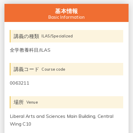
基本情報
Basic Information
講義の種類
ILAS/Specialized
全学教養科目/ILAS
講義コード
Course code
0063211
場所
Venue
Liberal Arts and Sciences Main Building, Central
Wing C10