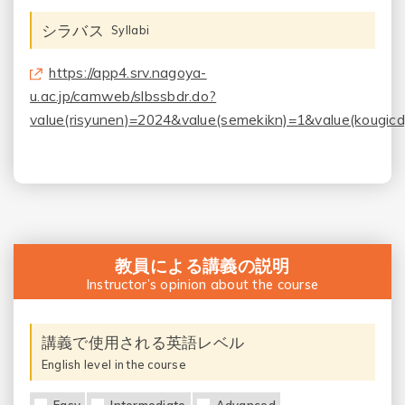
シラバス
Syllabi
https://app4.srv.nagoya-
u.ac.jp/camweb/slbssbdr.do?
value(risyunen)=2024&value(semekikn)=1&value(kougic
教員による講義の説明
Instructor’s opinion about the course
講義で使用される英語レベル
English level in the course
Easy
Intermediate
Advanced