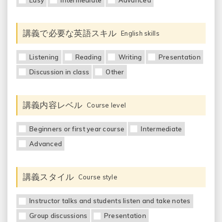
講義で必要な英語スキル
English skills
Listening
Reading
Writing
Presentation
Discussion in class
Other
講義内容レベル
Course level
Beginners or first year course
Intermediate
Advanced
講義スタイル
Course style
Instructor talks and students listen and take notes
Group discussions
Presentation