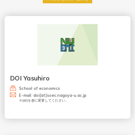
DOI Yasuhiro
School of economics
E-mail: doi[at]soec.nagoya-u.ac.jp
※(at)を@に変更してください。