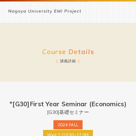
Course Details
講義詳細
*[G30]First Year Seminar (Economics)
[G30]基礎セミナー
2024 FALL
Wed.2 (10:30~12:00)