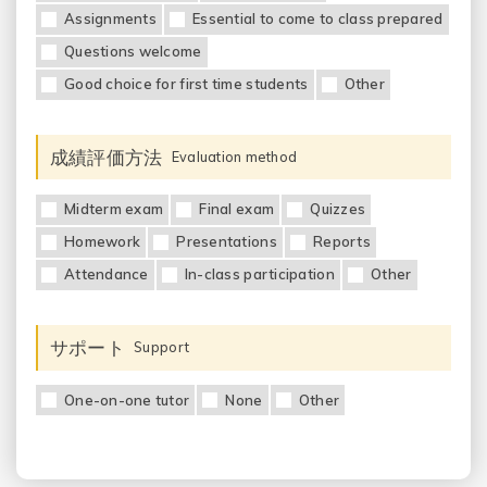
Assignments
Essential to come to class prepared
Questions welcome
Good choice for first time students
Other
成績評価方法
Evaluation method
Midterm exam
Final exam
Quizzes
Homework
Presentations
Reports
Attendance
In-class participation
Other
サポート
Support
One-on-one tutor
None
Other