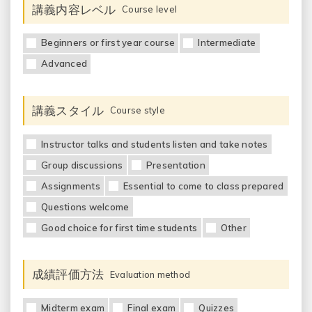
講義内容レベル
Course level
Beginners or first year course
Intermediate
Advanced
講義スタイル
Course style
Instructor talks and students listen and take notes
Group discussions
Presentation
Assignments
Essential to come to class prepared
Questions welcome
Good choice for first time students
Other
成績評価方法
Evaluation method
Midterm exam
Final exam
Quizzes