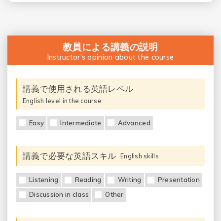
教員による講義の説明
Instructor’s opinion about the course
講義で使用される英語レベル
English level in the course
Easy
Intermediate
Advanced
講義で必要な英語スキル
English skills
Listening
Reading
Writing
Presentation
Discussion in class
Other