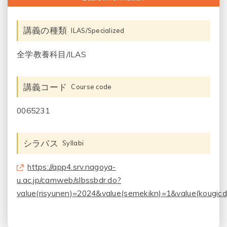
講義の種類
ILAS/Specialized
全学教養科目/ILAS
講義コード
Course code
0065231
シラバス
Syllabi
https://app4.srv.nagoya-
u.ac.jp/camweb/slbssbdr.do?
value(risyunen)=2024&value(semekikn)=1&value(kougic