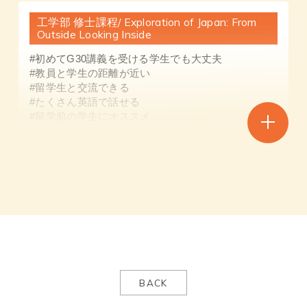
工学部 修士課程/ Exploration of Japan: From
Outside Looking Inside
#初めてG30講義を受ける学生でも大丈夫
#教員と学生の距離が近い
#留学生と交流できる
#たくさん英語で話せる
#留学前の学生にオススメ
6.7割が留学生で、会話することが多い授業だったの
で英語をたくさん話す機会があった。
2023受講者
工学部化学生命工学科 2年 / Exploration of
Japan:From the Outside Looking Inside, Hitomi
Takaki
チューター指導：毎回の講義の復習、プレゼンテー
BACK
ションの準備(役にたつ発表方法の紹介やグループ内