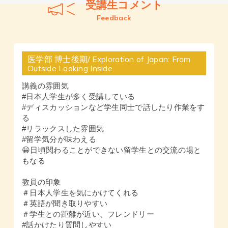
受講生コメント
Feedback
医学部 博士後期/ Exploration of Japan: From
Outside Looking Inside
講義の雰囲気
#日本人学生が多く受講している
#ディスカッションなど学生同士で話したり作業をす
る
#リラックスした雰囲気
#留学気分が味わえる
😀日頃関わることができない留学生との交流の場と
もなる
教員の印象
＃日本人学生を気にかけてくれる
＃英語が聞き取りやすい
＃学生との距離が近い、フレンドリー
#話かけたり質問しやすい