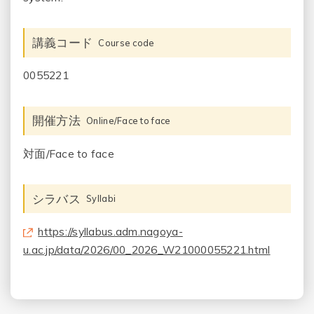
講義コード
Course code
0055221
開催方法
Online/Face to face
対面/Face to face
シラバス
Syllabi
https://syllabus.adm.nagoya-
u.ac.jp/data/2026/00_2026_W21000055221.html