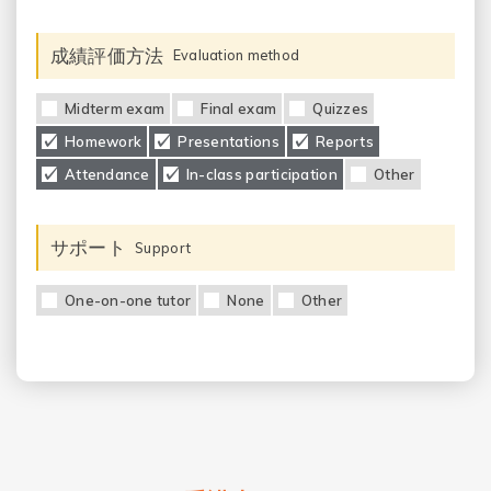
成績評価方法
Evaluation method
Midterm exam
Final exam
Quizzes
Homework
Presentations
Reports
Attendance
In-class participation
Other
サポート
Support
One-on-one tutor
None
Other