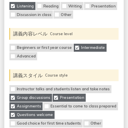
Listening
Reading
Writing
Presentation
Discussion in class
Other
講義内容レベル
Course level
Beginners or first year course
Intermediate
Advanced
講義スタイル
Course style
Instructor talks and students listen and take notes
Group discussions
Presentation
Assignments
Essential to come to class prepared
Questions welcome
Good choice for first time students
Other