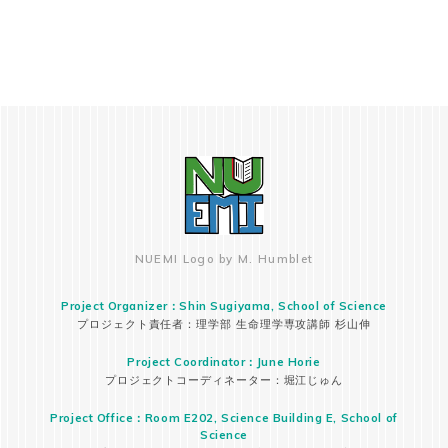
での立ち振る舞いなど)、 レポート作成のサポート
＃授業内容を深く理解できた
2025受講者
教育学部 3年 / Exploration of Japan:From the
Outside Looking Inside, Hitomi Takaki
チューター指導：最終レポートの補助、授業内容の
復習。 チューターの国のことについて理解が深ま
った。教育学を自分は専攻しているが、モンゴルの
教育について聞いたり、日本の教育に対して思って
NUEMI Logo by M. Humblet
いることなどを聞けたのが面白かった。＃授業内容
を深く理解することができた
Project Organizer：Shin Sugiyama, School of Science
2025受講者
プロジェクト責任者：理学部 生命理学専攻講師 杉山伸
Project Coordinator：June Horie
プロジェクトコーディネーター：堀江じゅん
教育学部 3年 / Exploration of Japan:From the
Outside Looking Inside, Hitomi Takaki
Project Office：Room E202, Science Building E, School of
Science