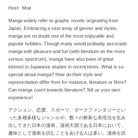
Host: Moe
Manga widely refer to graphic novels originating from
Japan. Embracing a vast array of genres and styles,
manga are no doubt one of the most enjoyable and
popular hobbies. Though many would probably associate
manga with pleasure and fun (with literature on the more
serious spectrum), manga have also been of great
interest in Japanese studies in recent times. What is so
special about manga? How do their style and
representation differ from for instance, literature or films?
Can manga count towards literature? Tell us your own
experience!
アクション、恋愛、スポーツ、ダークファンタジーとい
った多種多様なジャンルや、数々の斬新な表現法を生み
出してきた日本の漫画。漫画大国である日本において、
趣味として漫画を読むことをあげる人は多い。漫画を読