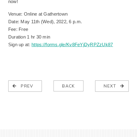
now!
Venue: Online at Gathertown
Date: May 11th (Wed), 2022, 6 p.m.
Fee: Free
Duration 1 hr 30 min
Sign up at:
https://forms.gle/Kv8FeYjDyRPZzUk87
PREV
BACK
NEXT