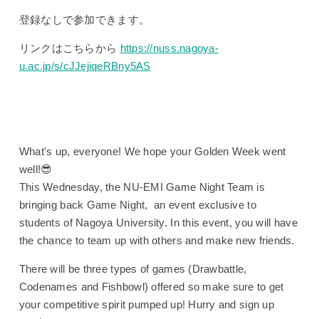
登録なしで参加できます。
リンクはこちらから
https://nuss.nagoya-
u.ac.jp/s/cJJejiqeRBny5AS
What's up, everyone! We hope your Golden Week went
well!😎
This Wednesday, the NU-EMI Game Night Team is
bringing back Game Night, an event exclusive to
students of Nagoya University. In this event, you will have
the chance to team up with others and make new friends.
There will be three types of games (Drawbattle,
Codenames and Fishbowl) offered so make sure to get
your competitive spirit pumped up! Hurry and sign up