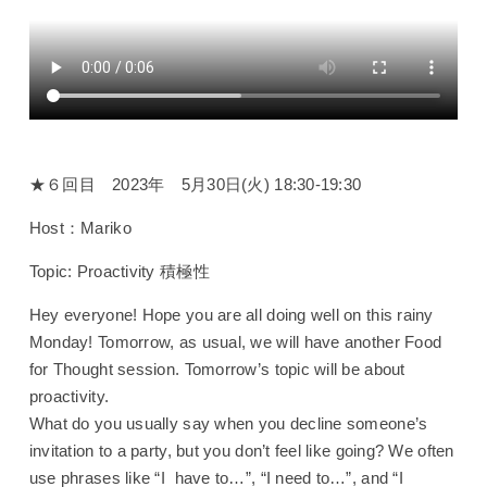
★６回目 2023年 5月30日(火) 18:30-19:30
Host：Mariko
Topic:
Proactivity 積極性
Hey everyone! Hope you are all doing well on this rainy
Monday! Tomorrow, as usual, we will have another Food
for Thought session. Tomorrow’s topic will be about
proactivity.
What do you usually say when you decline someone’s
invitation to a party, but you don’t feel like going? We often
use phrases like “I
have to…”, “I need to…”, and “I