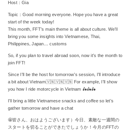
Host：Gia
Topic：Good morning everyone. Hope you have a great
start of the week today!
This month, FFT’s main theme is all about culture. We’ll
bring you some insights into Vietnamese, Thai,
Philippines, Japan… customs
So, if you plan to travel abroad soon, now it’s the month to
join FFT!
Since I’ll be the host for tomorrow’s session, I’ll introduce
a bit about Vietnam🇻🇳🇻🇳🇻🇳 For example, I’ll show
you how I ride motorcycle in Vietnam 🛵🛵🛵
I’ll bring a little Vietnamese snacks and coffee so let’s
gather tomorrow and have a chat
🤩皆さん、おはようございます）今日、素敵な一週間の
スタートを切ることができたでしょうか！今月のFFTの