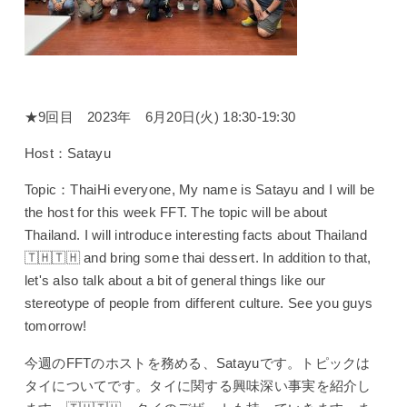
★9回目 2023年 6月20日(火) 18:30-19:30
Host：Satayu
Topic：ThaiHi everyone, My name is Satayu and I will be
the host for this week FFT. The topic will be about
Thailand. I will introduce interesting facts about Thailand
🇹🇭🇹🇭 and bring some thai dessert. In addition to that,
let's also talk about a bit of general things like our
stereotype of people from different culture. See you guys
tomorrow!
今週のFFTのホストを務める、Satayuです。トピックは
タイについてです。タイに関する興味深い事実を紹介し