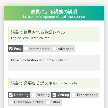
教員による講義の説明
Instructor’s opinion about the course
講義で使用される英語レベル
English level in the course
Easy
Intermediate
Advanced
More information about the English :
講義で必要な英語スキル
English skills
Listening
Reading
Writing
Presentation
Discussion in class
Other