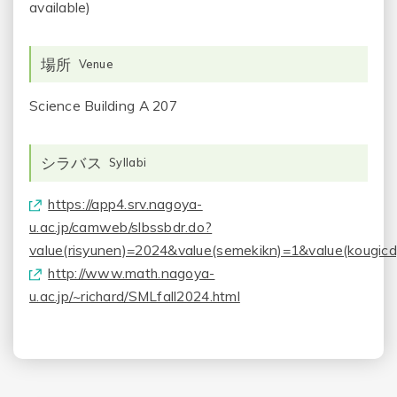
available)
場所
Venue
Science Building A 207
シラバス
Syllabi
https://app4.srv.nagoya-
u.ac.jp/camweb/slbssbdr.do?
value(risyunen)=2024&value(semekikn)=1&value(kougic
http://www.math.nagoya-
u.ac.jp/~richard/SMLfall2024.html