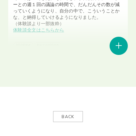
ーとの週１回の議論の時間で、だんだんその数が減
っていくようになり、自分の中で、こういうことか
な、と納得していけるようになりました。
（体験談より一部抜粋）
体験談全文はこちらから
2023受講者
初めてのG30講義
理学部 1年/ SML: Groups and their
representations, Serge Richard
僕は綺麗な一面だけ書くのはあまり好きではないの
で、まずはしんどかったことからかこうとおもいま
す。
SMLが本当に難しすぎる！！
僕は数学が好きなので、この講義でもうまくやって
BACK
いけるだろうとたかを括っていたのですが、いざ受
けてみると本当に難しい。
この言葉以外出てこないくらい難しかったです。授