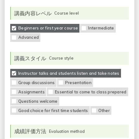
講義内容レベル
Course level
Beginners or first year course
Intermediate
Advanced
講義スタイル
Course style
Instructor talks and students listen and take notes
Group discussions
Presentation
Assignments
Essential to come to class prepared
Questions welcome
Good choice for first time students
Other
成績評価方法
Evaluation method