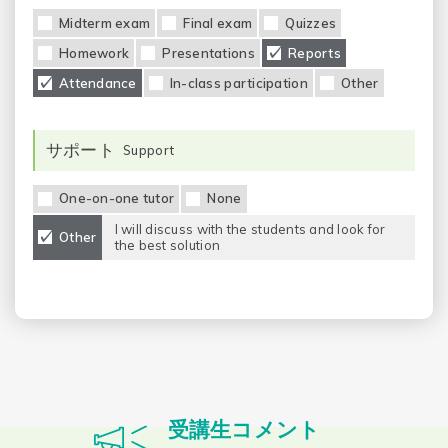
Midterm exam
Final exam
Quizzes
Homework
Presentations
Reports
Attendance
In-class participation
Other
サポート
Support
One-on-one tutor
None
I will discuss with the students and look for
Other
the best solution
受講生コメント