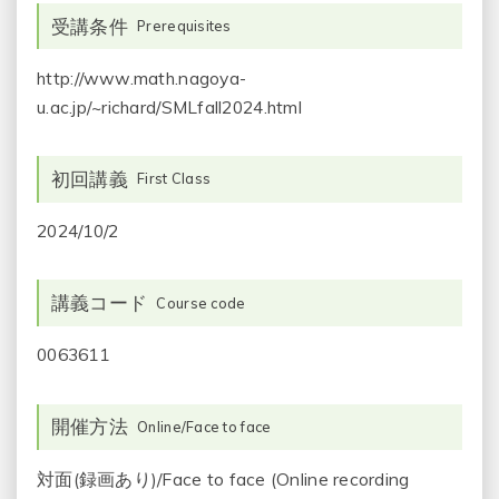
受講条件
Prerequisites
http://www.math.nagoya-
u.ac.jp/~richard/SMLfall2024.html
初回講義
First Class
2024/10/2
講義コード
Course code
0063611
開催方法
Online/Face to face
対面(録画あり)/Face to face (Online recording