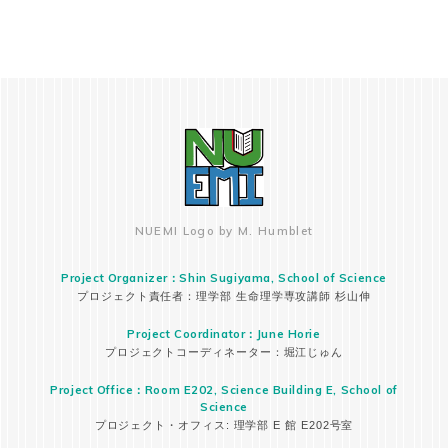
業受けて「わからん」、講義資料みて「わから
ん」、復習を試みるも「わからん」の常にわからな
いが伴うと言う苦痛を初めて味わいました。
でも、今考えてみると、しんどかったのはこれだけ
だなって思っていますし、このしんどさも後で述べ
るように楽しさに変わって行きました。
（中略）
SMLでは院生や学部4回生がやるような数学を学ぶこ
とができ、専門分野について深く考えるようになり
ました。
「あれ、この人さっき全然わかんなかったって書い
NUEMI Logo by M. Humblet
ていたよな」と思うかもしれませんが、実のところ
は講義の7割程度は理解できたのではないかと自分は
思っています。
Project Organizer：Shin Sugiyama, School of Science
なぜこんなにも理解できたかというと、チューター
プロジェクト責任者：理学部 生命理学専攻講師 杉山伸
さんや友人のおかげです。NU-EMI のチューターさ
Project Coordinator：June Horie
んがものすっごく賢くて、授業でわかんなかったこ
プロジェクトコーディネーター：堀江じゅん
と、講義資料を読んでもわかんなかったことなどを
分かりやすく説明してくれて、急に理解できるよう
Project Office：Room E202, Science Building E, School of
になるという不思議な体験をさせてもらいました。
Science
チューターさんの"概念を理解すればするほど、人に
プロジェクト・オフィス: 理学部 E 館 E202号室
も上手に説明できる"という言葉はこれからの僕の勉