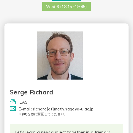
Wed.6 (18:15~19:45)
Serge Richard
ILAS
E-mail: richard[at]math.nagoya-u.ac.jp
※(at)を@に変更してください。
Let’s learn a new subject together in a friendly