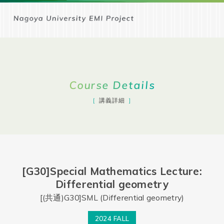
Course Details
講義詳細
[G30]Special Mathematics Lecture:
Differential geometry
[(共通)G30]SML (Differential geometry)
2024 FALL