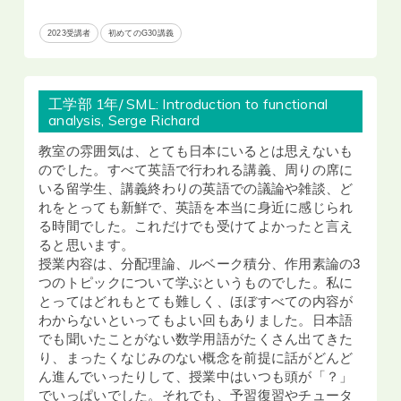
2023受講者
初めてのG30講義
工学部 1年/ SML: Introduction to functional
analysis, Serge Richard
教室の雰囲気は、とても日本にいるとは思えないも
のでした。すべて英語で行われる講義、周りの席に
いる留学生、講義終わりの英語での議論や雑談、ど
れをとっても新鮮で、英語を本当に身近に感じられ
る時間でした。これだけでも受けてよかったと言え
ると思います。
授業内容は、分配理論、ルベーク積分、作用素論の
3
つのトピックについて学ぶというものでした。私に
とってはどれもとても難しく、ほぼすべての内容が
わからないといってもよい回もありました。日本語
でも聞いたことがない数学用語がたくさん出てきた
り、まったくなじみのない概念を前提に話がどんど
ん進んでいったりして、授業中はいつも頭が「？」
でいっぱいでした。それでも、予習復習やチュータ