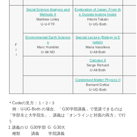
Social Science Analysis and
Exploration of Japan: From th
Methods II
e Outside looking Inside
Matthew Linley
Hitomi Takaki
U-U-FTF
U-UG-Both
Environmental Earth Science
Special Lecture (Biology in E
s
nglish)
F
Marc Humblet
Maria Vassileva
r
U-All-ND
U-All-Both
i
Calculus II
Serge Richard
U-All-Both
Condensed Matter Physics II
Bernard Gelloz
U-UG-Both
＊Codeの見方：１−２−３
例：U-UG-Both の場合、「G30学部講義」で受講できるのは
「学部生と大学院生」、講義は「オンラインと対面の両方」で行
う
1 講義の
U: G30学部
G: G30大
種類
講義
学院講義