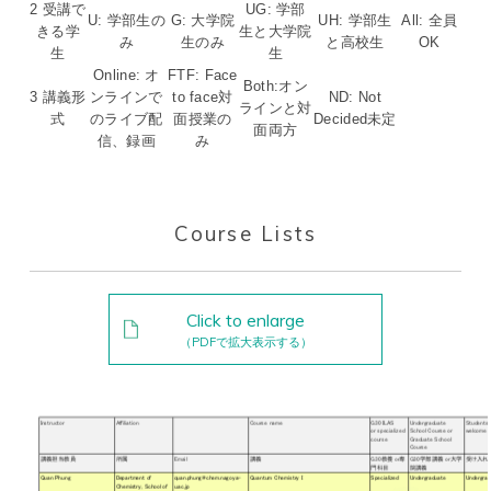
2 受講で
UG: 学部
U: 学部生の
G: 大学院
UH: 学部生
All: 全員
きる学
生と大学院
み
生のみ
と高校生
OK
生
生
Online: オ
FTF: Face
Both:オン
3 講義形
ンラインで
to face対
ND: Not
ラインと対
式
のライブ配
面授業の
Decided未定
面両方
信、録画
み
Course Lists
Click to enlarge
（PDFで拡大表示する）