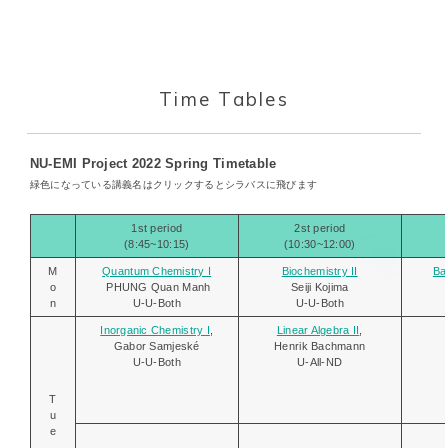
Time Tables
NU-EMI Project 2022 Spring Timetable
緑色になっている講義名はクリックするとシラバスに飛びます
1st period
2st period
(8:45~10:15)
(10:30~12:00)
M
Quantum Chemistry I
Biochemistry II
Ba
o
PHUNG Quan Manh
Seiji Kojima
n
U-U-Both
U-U-Both
Inorganic Chemistry I
,
Linear Algebra II
,
Gabor
Samjeské
Henrik Bachmann
U-U-Both
U-All-ND
T
u
e